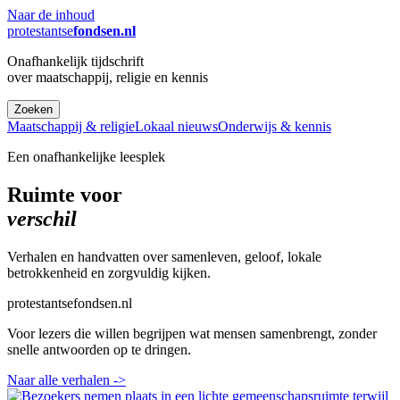
Naar de inhoud
protestantse
fondsen.nl
Onafhankelijk tijdschrift
over maatschappij, religie en kennis
Zoeken
Maatschappij & religie
Lokaal nieuws
Onderwijs & kennis
Een onafhankelijke leesplek
Ruimte voor
verschil
Verhalen en handvatten over samenleven, geloof, lokale
betrokkenheid en zorgvuldig kijken.
protestantsefondsen.nl
Voor lezers die willen begrijpen wat mensen samenbrengt, zonder
snelle antwoorden op te dringen.
Naar alle verhalen
->