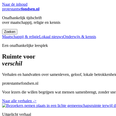
Naar de inhoud
protestantse
fondsen.nl
Onafhankelijk tijdschrift
over maatschappij, religie en kennis
Zoeken
Maatschappij & religie
Lokaal nieuws
Onderwijs & kennis
Een onafhankelijke leesplek
Ruimte voor
verschil
Verhalen en handvatten over samenleven, geloof, lokale betrokkenhei
protestantsefondsen.nl
Voor lezers die willen begrijpen wat mensen samenbrengt, zonder sne
Naar alle verhalen
->
Uitgelicht verhaal