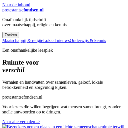
Naar de inhoud
protestantse
fondsen.nl
Onafhankelijk tijdschrift
over maatschappij, religie en kennis
Zoeken
Maatschappij & religie
Lokaal nieuws
Onderwijs & kennis
Een onafhankelijke leesplek
Ruimte voor
verschil
Verhalen en handvatten over samenleven, geloof, lokale
betrokkenheid en zorgvuldig kijken.
protestantsefondsen.nl
Voor lezers die willen begrijpen wat mensen samenbrengt, zonder
snelle antwoorden op te dringen.
Naar alle verhalen
->