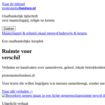
Naar de inhoud
protestantse
fondsen.nl
Onafhankelijk tijdschrift
over maatschappij, religie en kennis
Zoeken
Maatschappij & religie
Lokaal nieuws
Onderwijs & kennis
Een onafhankelijke leesplek
Ruimte voor
verschil
Verhalen en handvatten over samenleven, geloof, lokale betrokkenhei
protestantsefondsen.nl
Voor lezers die willen begrijpen wat mensen samenbrengt, zonder sne
Naar alle verhalen
->
Uitgelicht verhaal