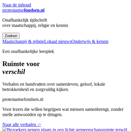
Naar de inhoud
protestantse
fondsen.nl
Onafhankelijk tijdschrift
over maatschappij, religie en kennis
Zoeken
Maatschappij & religie
Lokaal nieuws
Onderwijs & kennis
Een onafhankelijke leesplek
Ruimte voor
verschil
Verhalen en handvatten over samenleven, geloof, lokale
betrokkenheid en zorgvuldig kijken.
protestantsefondsen.nl
Voor lezers die willen begrijpen wat mensen samenbrengt, zonder
snelle antwoorden op te dringen.
Naar alle verhalen
->