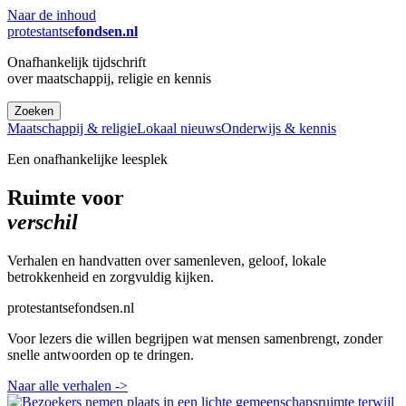
Naar de inhoud
protestantse
fondsen.nl
Onafhankelijk tijdschrift
over maatschappij, religie en kennis
Zoeken
Maatschappij & religie
Lokaal nieuws
Onderwijs & kennis
Een onafhankelijke leesplek
Ruimte voor
verschil
Verhalen en handvatten over samenleven, geloof, lokale
betrokkenheid en zorgvuldig kijken.
protestantsefondsen.nl
Voor lezers die willen begrijpen wat mensen samenbrengt, zonder
snelle antwoorden op te dringen.
Naar alle verhalen
->