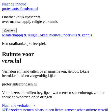
Naar de inhoud
protestantse
fondsen.nl
Onafhankelijk tijdschrift
over maatschappij, religie en kennis
Zoeken
Maatschappij & religie
Lokaal nieuws
Onderwijs & kennis
Een onafhankelijke leesplek
Ruimte voor
verschil
Verhalen en handvatten over samenleven, geloof, lokale
betrokkenheid en zorgvuldig kijken.
protestantsefondsen.nl
Voor lezers die willen begrijpen wat mensen samenbrengt, zonder
snelle antwoorden op te dringen.
Naar alle verhalen
->