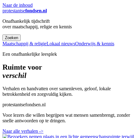
Naar de inhoud
protestantse
fondsen.nl
Onafhankelijk tijdschrift
over maatschappij, religie en kennis
Zoeken
Maatschappij & religie
Lokaal nieuws
Onderwijs & kennis
Een onafhankelijke leesplek
Ruimte voor
verschil
Verhalen en handvatten over samenleven, geloof, lokale
betrokkenheid en zorgvuldig kijken.
protestantsefondsen.nl
Voor lezers die willen begrijpen wat mensen samenbrengt, zonder
snelle antwoorden op te dringen.
Naar alle verhalen
->