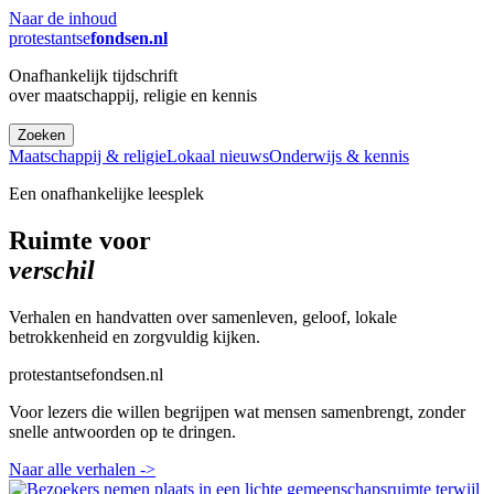
Naar de inhoud
protestantse
fondsen.nl
Onafhankelijk tijdschrift
over maatschappij, religie en kennis
Zoeken
Maatschappij & religie
Lokaal nieuws
Onderwijs & kennis
Een onafhankelijke leesplek
Ruimte voor
verschil
Verhalen en handvatten over samenleven, geloof, lokale
betrokkenheid en zorgvuldig kijken.
protestantsefondsen.nl
Voor lezers die willen begrijpen wat mensen samenbrengt, zonder
snelle antwoorden op te dringen.
Naar alle verhalen
->