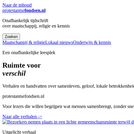
Naar de inhoud
protestantse
fondsen.nl
Onafhankelijk tijdschrift
over maatschappij, religie en kennis
Zoeken
Maatschappij & religie
Lokaal nieuws
Onderwijs & kennis
Een onafhankelijke leesplek
Ruimte voor
verschil
Verhalen en handvatten over samenleven, geloof, lokale betrokkenhei
protestantsefondsen.nl
Voor lezers die willen begrijpen wat mensen samenbrengt, zonder sne
Naar alle verhalen
->
Uitgelicht verhaal