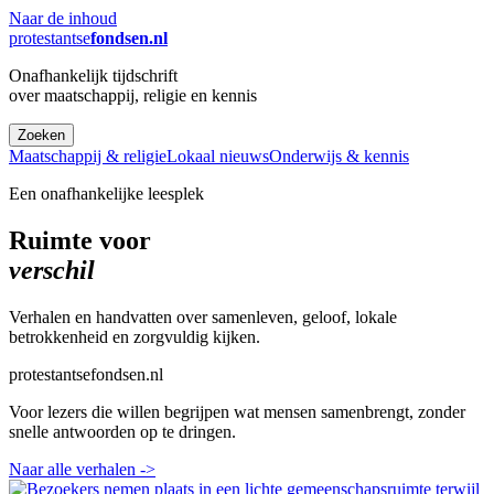
Naar de inhoud
protestantse
fondsen.nl
Onafhankelijk tijdschrift
over maatschappij, religie en kennis
Zoeken
Maatschappij & religie
Lokaal nieuws
Onderwijs & kennis
Een onafhankelijke leesplek
Ruimte voor
verschil
Verhalen en handvatten over samenleven, geloof, lokale
betrokkenheid en zorgvuldig kijken.
protestantsefondsen.nl
Voor lezers die willen begrijpen wat mensen samenbrengt, zonder
snelle antwoorden op te dringen.
Naar alle verhalen
->