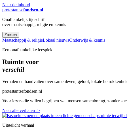
Naar de inhoud
protestantse
fondsen.nl
Onafhankelijk tijdschrift
over maatschappij, religie en kennis
Zoeken
Maatschappij & religie
Lokaal nieuws
Onderwijs & kennis
Een onafhankelijke leesplek
Ruimte voor
verschil
Verhalen en handvatten over samenleven, geloof, lokale betrokkenhei
protestantsefondsen.nl
Voor lezers die willen begrijpen wat mensen samenbrengt, zonder sne
Naar alle verhalen
->
Uitgelicht verhaal