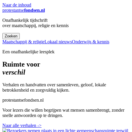
Naar de inhoud
protestantse
fondsen.nl
Onafhankelijk tijdschrift
over maatschappij, religie en kennis
Zoeken
Maatschappij & religie
Lokaal nieuws
Onderwijs & kennis
Een onafhankelijke leesplek
Ruimte voor
verschil
Verhalen en handvatten over samenleven, geloof, lokale
betrokkenheid en zorgvuldig kijken.
protestantsefondsen.nl
Voor lezers die willen begrijpen wat mensen samenbrengt, zonder
snelle antwoorden op te dringen.
Naar alle verhalen
->