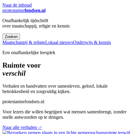
Naar de inhoud
protestantse
fondsen.nl
Onafhankelijk tijdschrift
over maatschappij, religie en kennis
Zoeken
Maatschappij & religie
Lokaal nieuws
Onderwijs & kennis
Een onafhankelijke leesplek
Ruimte voor
verschil
Verhalen en handvatten over samenleven, geloof, lokale
betrokkenheid en zorgvuldig kijken.
protestantsefondsen.nl
Voor lezers die willen begrijpen wat mensen samenbrengt, zonder
snelle antwoorden op te dringen.
Naar alle verhalen
->