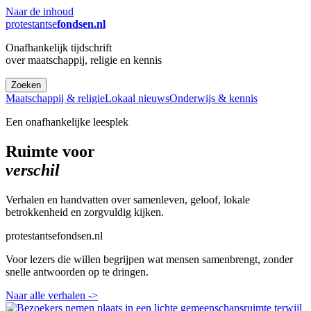
Naar de inhoud
protestantse
fondsen.nl
Onafhankelijk tijdschrift
over maatschappij, religie en kennis
Zoeken
Maatschappij & religie
Lokaal nieuws
Onderwijs & kennis
Een onafhankelijke leesplek
Ruimte voor
verschil
Verhalen en handvatten over samenleven, geloof, lokale
betrokkenheid en zorgvuldig kijken.
protestantsefondsen.nl
Voor lezers die willen begrijpen wat mensen samenbrengt, zonder
snelle antwoorden op te dringen.
Naar alle verhalen
->