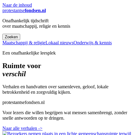
Naar de inhoud
protestantse
fondsen.nl
Onafhankelijk tijdschrift
over maatschappij, religie en kennis
Zoeken
Maatschappij & religie
Lokaal nieuws
Onderwijs & kennis
Een onafhankelijke leesplek
Ruimte voor
verschil
Verhalen en handvatten over samenleven, geloof, lokale
betrokkenheid en zorgvuldig kijken.
protestantsefondsen.nl
Voor lezers die willen begrijpen wat mensen samenbrengt, zonder
snelle antwoorden op te dringen.
Naar alle verhalen
->