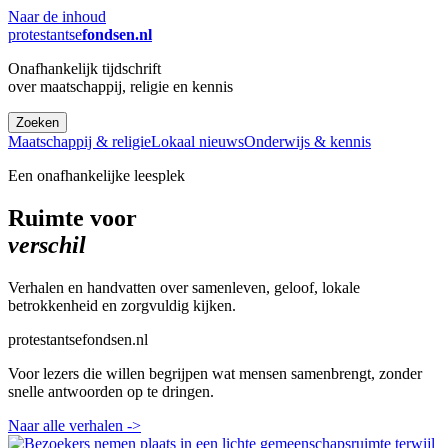
Naar de inhoud
protestantse
fondsen.nl
Onafhankelijk tijdschrift
over maatschappij, religie en kennis
Zoeken
Maatschappij & religie
Lokaal nieuws
Onderwijs & kennis
Een onafhankelijke leesplek
Ruimte voor
verschil
Verhalen en handvatten over samenleven, geloof, lokale
betrokkenheid en zorgvuldig kijken.
protestantsefondsen.nl
Voor lezers die willen begrijpen wat mensen samenbrengt, zonder
snelle antwoorden op te dringen.
Naar alle verhalen
->