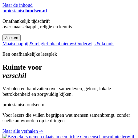
Naar de inhoud
protestantse
fondsen.nl
Onafhankelijk tijdschrift
over maatschappij, religie en kennis
Zoeken
Maatschappij & religie
Lokaal nieuws
Onderwijs & kennis
Een onafhankelijke leesplek
Ruimte voor
verschil
Verhalen en handvatten over samenleven, geloof, lokale
betrokkenheid en zorgvuldig kijken.
protestantsefondsen.nl
Voor lezers die willen begrijpen wat mensen samenbrengt, zonder
snelle antwoorden op te dringen.
Naar alle verhalen
->