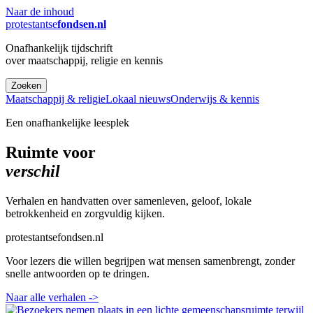
Naar de inhoud
protestantse
fondsen.nl
Onafhankelijk tijdschrift
over maatschappij, religie en kennis
Zoeken
Maatschappij & religie
Lokaal nieuws
Onderwijs & kennis
Een onafhankelijke leesplek
Ruimte voor
verschil
Verhalen en handvatten over samenleven, geloof, lokale
betrokkenheid en zorgvuldig kijken.
protestantsefondsen.nl
Voor lezers die willen begrijpen wat mensen samenbrengt, zonder
snelle antwoorden op te dringen.
Naar alle verhalen
->