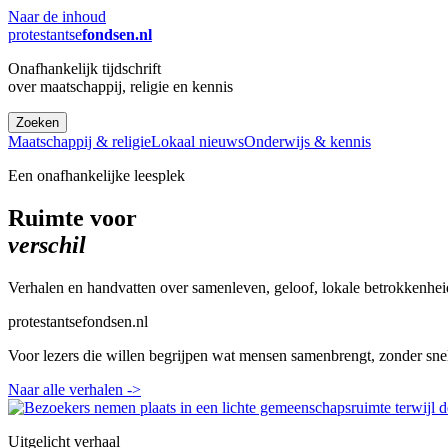
Naar de inhoud
protestantse
fondsen.nl
Onafhankelijk tijdschrift
over maatschappij, religie en kennis
Zoeken
Maatschappij & religie
Lokaal nieuws
Onderwijs & kennis
Een onafhankelijke leesplek
Ruimte voor
verschil
Verhalen en handvatten over samenleven, geloof, lokale betrokkenhei
protestantsefondsen.nl
Voor lezers die willen begrijpen wat mensen samenbrengt, zonder sne
Naar alle verhalen
->
Uitgelicht verhaal