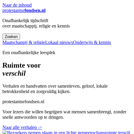
Naar de inhoud
protestantse
fondsen.nl
Onafhankelijk tijdschrift
over maatschappij, religie en kennis
Zoeken
Maatschappij & religie
Lokaal nieuws
Onderwijs & kennis
Een onafhankelijke leesplek
Ruimte voor
verschil
Verhalen en handvatten over samenleven, geloof, lokale
betrokkenheid en zorgvuldig kijken.
protestantsefondsen.nl
Voor lezers die willen begrijpen wat mensen samenbrengt, zonder
snelle antwoorden op te dringen.
Naar alle verhalen
->