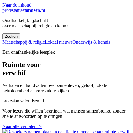
Naar de inhoud
protestantse
fondsen.nl
Onafhankelijk tijdschrift
over maatschappij, religie en kennis
Zoeken
Maatschappij & religie
Lokaal nieuws
Onderwijs & kennis
Een onafhankelijke leesplek
Ruimte voor
verschil
Verhalen en handvatten over samenleven, geloof, lokale
betrokkenheid en zorgvuldig kijken.
protestantsefondsen.nl
Voor lezers die willen begrijpen wat mensen samenbrengt, zonder
snelle antwoorden op te dringen.
Naar alle verhalen
->