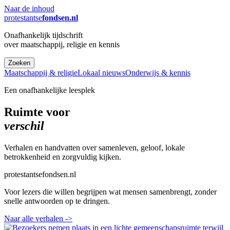
Naar de inhoud
protestantse
fondsen.nl
Onafhankelijk tijdschrift
over maatschappij, religie en kennis
Zoeken
Maatschappij & religie
Lokaal nieuws
Onderwijs & kennis
Een onafhankelijke leesplek
Ruimte voor
verschil
Verhalen en handvatten over samenleven, geloof, lokale
betrokkenheid en zorgvuldig kijken.
protestantsefondsen.nl
Voor lezers die willen begrijpen wat mensen samenbrengt, zonder
snelle antwoorden op te dringen.
Naar alle verhalen
->