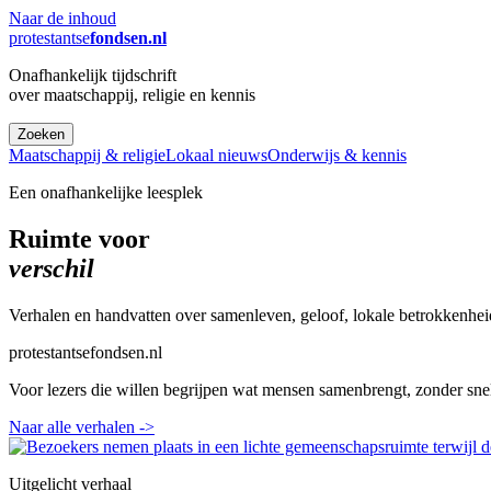
Naar de inhoud
protestantse
fondsen.nl
Onafhankelijk tijdschrift
over maatschappij, religie en kennis
Zoeken
Maatschappij & religie
Lokaal nieuws
Onderwijs & kennis
Een onafhankelijke leesplek
Ruimte voor
verschil
Verhalen en handvatten over samenleven, geloof, lokale betrokkenhei
protestantsefondsen.nl
Voor lezers die willen begrijpen wat mensen samenbrengt, zonder sne
Naar alle verhalen
->
Uitgelicht verhaal