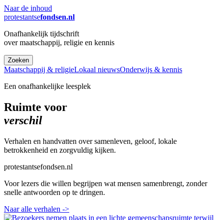
Naar de inhoud
protestantse
fondsen.nl
Onafhankelijk tijdschrift
over maatschappij, religie en kennis
Zoeken
Maatschappij & religie
Lokaal nieuws
Onderwijs & kennis
Een onafhankelijke leesplek
Ruimte voor
verschil
Verhalen en handvatten over samenleven, geloof, lokale
betrokkenheid en zorgvuldig kijken.
protestantsefondsen.nl
Voor lezers die willen begrijpen wat mensen samenbrengt, zonder
snelle antwoorden op te dringen.
Naar alle verhalen
->